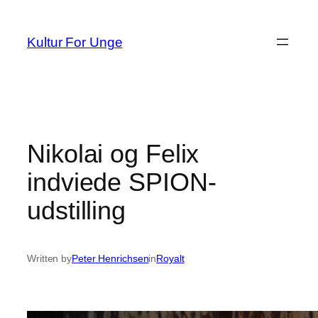
Spring
til
Kultur For Unge
indhold
Nikolai og Felix
indviede SPION-
udstilling
Written by
Peter Henrichsen
in
Royalt