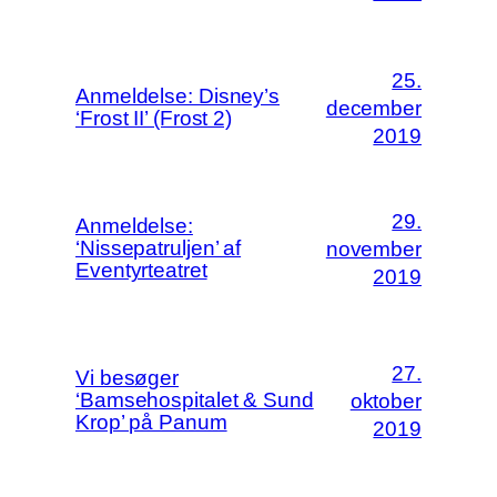
25.
Anmeldelse: Disney’s
december
‘Frost II’ (Frost 2)
2019
29.
Anmeldelse:
‘Nissepatruljen’ af
november
Eventyrteatret
2019
27.
Vi besøger
‘Bamsehospitalet & Sund
oktober
Krop’ på Panum
2019