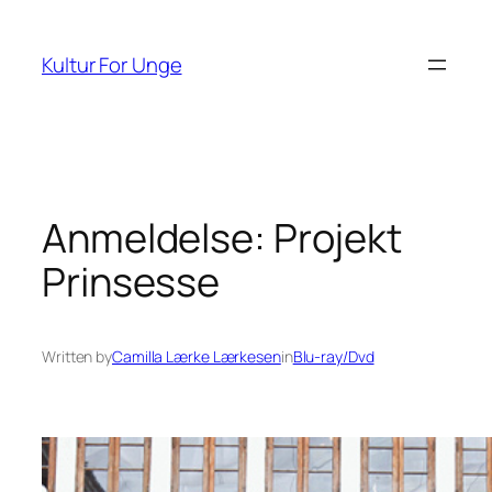
Spring
til
Kultur For Unge
indhold
Anmeldelse: Projekt
Prinsesse
Written by
Camilla Lærke Lærkesen
in
Blu-ray/Dvd