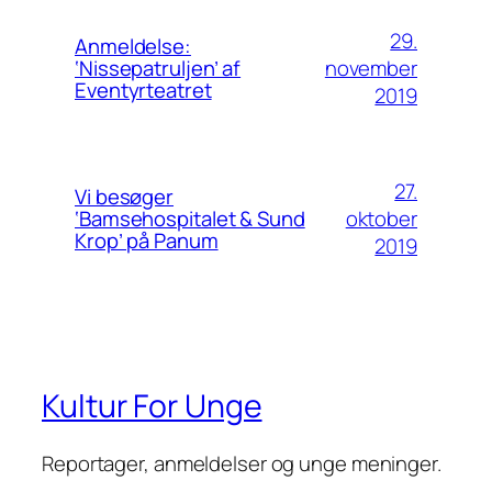
29.
Anmeldelse:
november
‘Nissepatruljen’ af
Eventyrteatret
2019
27.
Vi besøger
oktober
‘Bamsehospitalet & Sund
Krop’ på Panum
2019
Kultur For Unge
Reportager, anmeldelser og unge meninger.