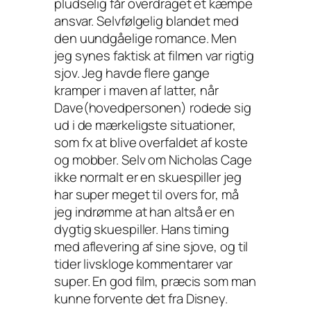
pludselig får overdraget et kæmpe
ansvar. Selvfølgelig blandet med
den uundgåelige romance. Men
jeg synes faktisk at filmen var rigtig
sjov. Jeg havde flere gange
kramper i maven af latter, når
Dave(hovedpersonen) rodede sig
ud i de mærkeligste situationer,
som fx at blive overfaldet af koste
og mobber. Selv om Nicholas Cage
ikke normalt er en skuespiller jeg
har super meget til overs for, må
jeg indrømme at han altså er en
dygtig skuespiller. Hans timing
med aflevering af sine sjove, og til
tider livskloge kommentarer var
super. En god film, præcis som man
kunne forvente det fra Disney.