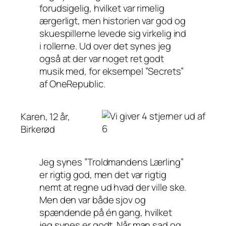
forudsigelig, hvilket var rimelig
ærgerligt, men historien var god og
skuespillerne levede sig virkelig ind
i rollerne. Ud over det synes jeg
også at der var noget ret godt
musik med, for eksempel ”Secrets”
af OneRepublic.
Karen, 12 år,
Birkerød
Jeg synes ”Troldmandens Lærling”
er rigtig god, men det var rigtig
nemt at regne ud hvad der ville ske.
Men den var både sjov og
spændende på én gang, hvilket
jeg synes er godt. Når man sad og