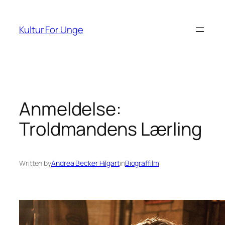
Spring
til
Kultur For Unge
indhold
Anmeldelse:
Troldmandens Lærling
Written by
Andrea Becker Hilgart
in
Biograffilm