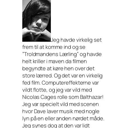
Jeg havde virkelig set
frem til at komme ind og se
”Troldmandens Lærling” og havde
helt kriller i maven da filmen
begyndte at køre hen over det
store lærred. Og det var en virkelig
fed film. Computereffekterne var
vildt flotte, og jeg var vild med
Nicolas Cages rolle som Balthazar!
Jeg var specielt vild med scenen
hvor Dave laver musik med nogle
lyn på en eller anden nørdet måde.
Jeg synes dog at den var lidt