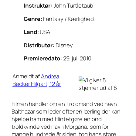
Instruktør:
John Turtletaub
Genre:
Fantasy / Kærlighed
Land:
USA
Distributør:
Disney
Premieredato:
29. juli 2010
Anmeldt af
Andrea
Becker Hilgart, 12 år
Filmen handler om en Troldmand ved navn
Balthazar som leder efter en lærling der kan
hjælpe ham med tilintetgøre en ond
troldkvinde ved navn Morgana, som for
mange hundrede år siden, tog hans store