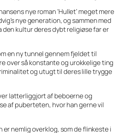
ohansens nye roman ‘Hullet’ meget mere
eldvig’s nye generation, og sammen med
ra den kultur deres dybt religiøse far er
m en ny tunnel gennem fjeldet til
rre over så konstante og urokkelige ting
inalitet og utugt til deres lille trygge
ver latterliggjort af beboerne og
se af puberteten, hvor han gerne vil
n er nemlig
overklog
, som de flinkeste i