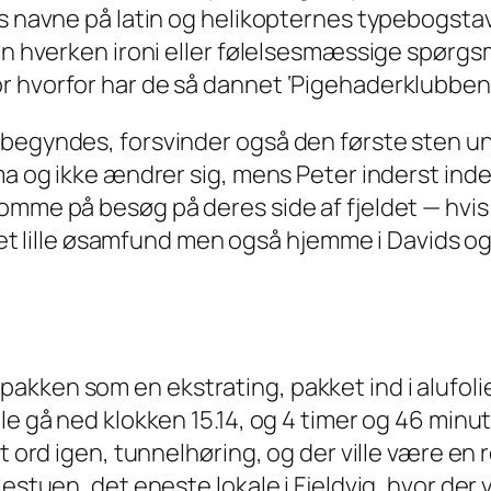
nes navne på latin og helikopternes typebogst
an hverken ironi eller følelsesmæssige spørgsmå
r hvorfor har de så dannet ‘Pigehaderklubben
åbegyndes, forsvinder også den første sten un
ma og ikke ændrer sig, mens Peter inderst inde
 komme på besøg på
deres
side af fjeldet — hvi
 det lille øsamfund men også hjemme i Davids og
kken som en ekstrating, pakket ind i alufolie
le gå ned klokken 15.14, og 4 timer og 46 minut
yt ord igen, tunnelhøring, og der ville være en
estuen, det eneste lokale i Fjeldvig, hvor der v