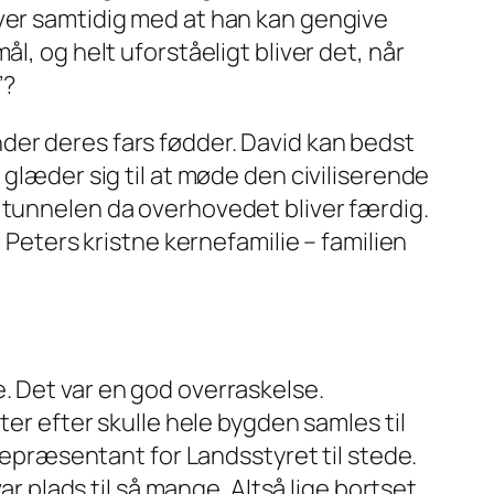
aver samtidig med at han kan gengive
l, og helt uforståeligt bliver det, når
’?
der deres fars fødder. David kan bedst
 glæder sig til at møde den civiliserende
s tunnelen da overhovedet bliver færdig.
 Peters kristne kernefamilie – familien
. Det var en god overraskelse.
ter efter skulle hele bygden samles til
 repræsentant for Landsstyret til stede.
ar plads til så mange. Altså lige bortset