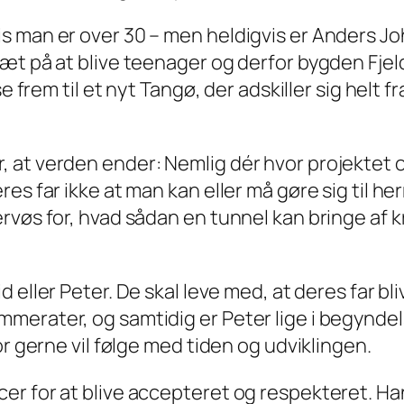
s man er over 30 – men heldigvis er Anders J
tæt på at blive teenager og derfor bygden Fj
e frem til et nyt Tangø, der adskiller sig helt f
 at verden ender: Nemlig dér hvor projektet o
es far ikke at man kan eller må gøre sig til he
øs for, hvad sådan en tunnel kan bringe af krim
 eller Peter. De skal leve med, at deres far bli
erater, og samtidig er Peter lige i begyndel
or gerne vil følge med tiden og udviklingen.
er for at blive accepteret og respekteret. Ha