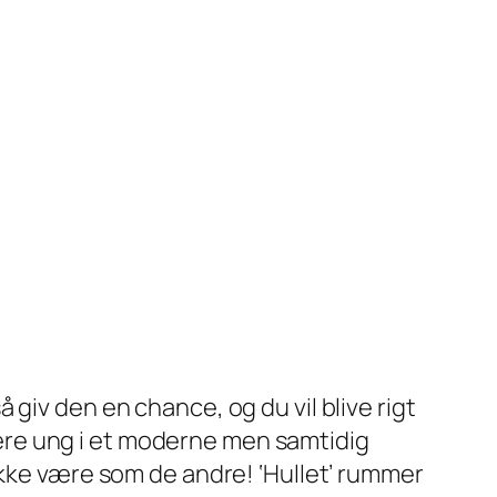
å giv den en chance, og du vil blive rigt
ære ung i et moderne men samtidig
ikke være som de andre! ‘Hullet’ rummer