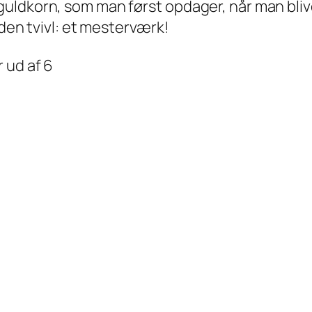
uldkorn, som man først opdager, når man blive
uden tvivl: et mesterværk!