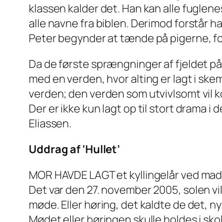
klassen kalder det. Han kan alle fugle
alle navne fra biblen. Derimod forstår h
Peter begynder at tænde på pigerne, fo
Da de første sprængninger af fjeldet p
med en verden, hvor alting er lagt i ske
verden; den verden som utvivlsomt vil
Der er ikke kun lagt op til stort drama i
Eliassen.
Uddrag af ‘Hullet’
MOR HAVDE LAGT et kyllingelår ved madpa
Det var den 27. november 2005, solen vil
møde. Eller høring, det kaldte de det, n
Mødet eller høringen skulle holdes i skol