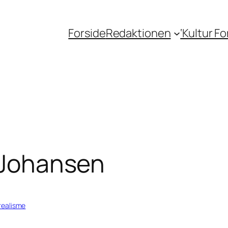
Forside
Redaktionen
‘Kultur F
s Johansen
realisme