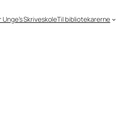
or Unge’s Skriveskole
Til bibliotekarerne