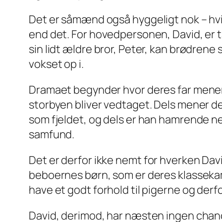
Det er såmænd også hyggeligt nok – hvi
end det. For hovedpersonen, David, er 
sin lidt ældre bror, Peter, kan brødrene s
vokset op i.
Dramaet begynder hvor deres far mener,
storbyen bliver vedtaget. Dels mener der
som fjeldet, og dels er han hamrende nerv
samfund.
Det
er
derfor ikke nemt for hverken David
beboernes børn, som er deres klassekamm
have et godt forhold til pigerne og derf
David, derimod, har næsten ingen chanc