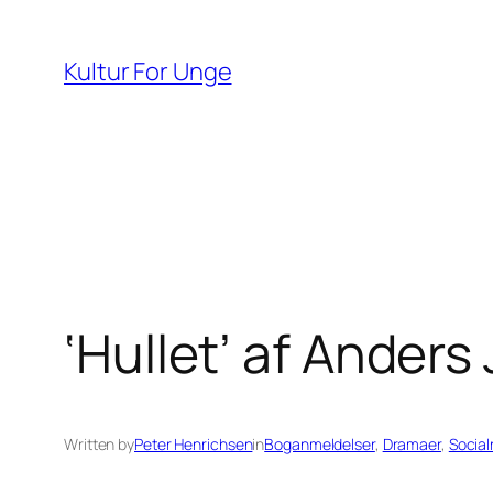
Spring
til
Kultur For Unge
indhold
‘Hullet’ af Ander
Written by
Peter Henrichsen
in
Boganmeldelser
, 
Dramaer
, 
Social