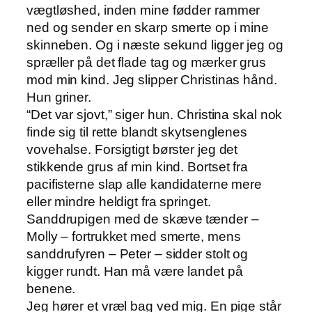
vægtløshed, inden mine fødder rammer
ned og sender en skarp smerte op i mine
skinneben. Og i næste sekund ligger jeg og
spræller på det flade tag og mærker grus
mod min kind. Jeg slipper Christinas hånd.
Hun griner.
“Det var sjovt,” siger hun. Christina skal nok
finde sig til rette blandt skytsenglenes
vovehalse. Forsigtigt børster jeg det
stikkende grus af min kind. Bortset fra
pacifisterne slap alle kandidaterne mere
eller mindre heldigt fra springet.
Sanddrupigen med de skæve tænder –
Molly – fortrukket med smerte, mens
sanddrufyren – Peter – sidder stolt og
kigger rundt. Han må være landet på
benene.
Jeg hører et vræl bag ved mig. En pige står