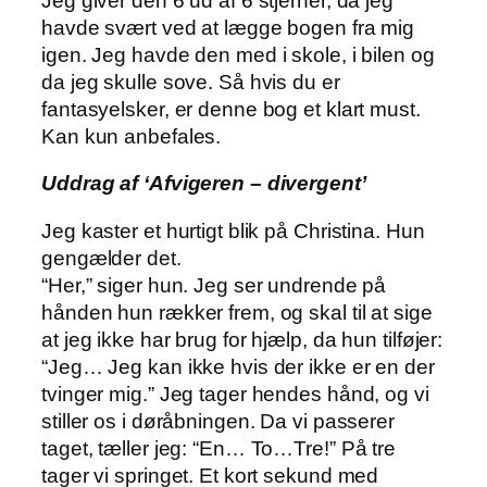
Jeg giver den 6 ud af 6 stjerner, da jeg
havde svært ved at lægge bogen fra mig
igen. Jeg havde den med i skole, i bilen og
da jeg skulle sove. Så hvis du er
fantasyelsker, er denne bog et klart must.
Kan kun anbefales.
Uddrag af ‘Afvigeren – divergent’
Jeg kaster et hurtigt blik på Christina. Hun
gengælder det.
“Her,” siger hun. Jeg ser undrende på
hånden hun rækker frem, og skal til at sige
at jeg ikke har brug for hjælp, da hun tilføjer:
“Jeg… Jeg kan ikke hvis der ikke er en der
tvinger mig.” Jeg tager hendes hånd, og vi
stiller os i døråbningen. Da vi passerer
taget, tæller jeg: “En… To…Tre!” På tre
tager vi springet. Et kort sekund med