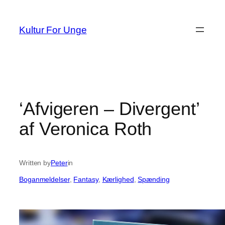
Spring
til
Kultur For Unge
indhold
‘Afvigeren – Divergent’
af Veronica Roth
Written by
Peter
in
Boganmeldelser
, 
Fantasy
, 
Kærlighed
, 
Spænding