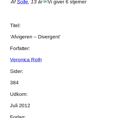
Af
Sofie
, 13 år
Titel:
‘Afvigeren – Divergent’
Forfatter:
Veronica Roth
Sider:
384
Udkom:
Juli 2012
Forlag: