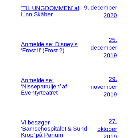
9. december
‘TIL UNGDOMMEN’ af
Linn Skåber
2020
25.
Anmeldelse: Disney’s
december
‘Frost II’ (Frost 2)
2019
29.
Anmeldelse:
‘Nissepatruljen’ af
november
Eventyrteatret
2019
27.
Vi besøger
‘Bamsehospitalet & Sund
oktober
Krop’ på Panum
2019