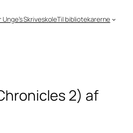
or Unge’s Skriveskole
Til bibliotekarerne
Chronicles 2) af