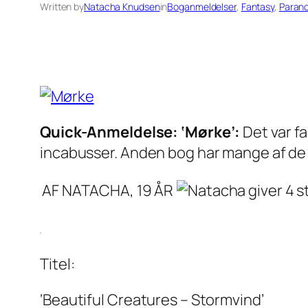
Written by
Natacha Knudsen
in
Boganmeldelser
, 
Fantasy
, 
Paran
Quick-Anmeldelse: ‘Mørke’:
Det var f
incabusser. Anden bog har mange af de 
AF NATACHA, 19 ÅR
Titel:
‘Beautiful Creatures – Stormvind’