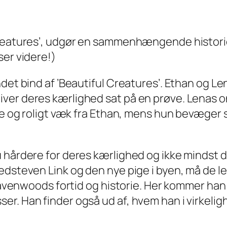
Creatures’, udgør en sammenhængende historie
ser videre!)
ndet bind af ’Beautiful Creatures’. Ethan og 
ver deres kærlighed sat på en prøve. Lenas o
lle og roligt væk fra Ethan, mens hun bevæger 
 hårdere for deres kærlighed og ikke mindst de
edsteven Link og den nye pige i byen, må de le
g Ravenwoods fortid og historie. Her kommer ha
. Han finder også ud af, hvem han i virkelighe