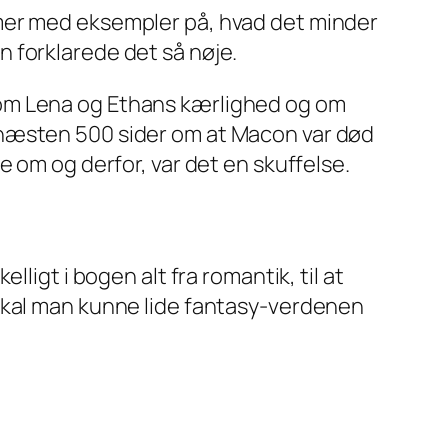
ommer med eksempler på, hvad det minder
n forklarede det så nøje.
e om Lena og Ethans kærlighed og om
m næsten 500 sider om at Macon var død
se om og derfor, var det en skuffelse.
ligt i bogen alt fra romantik, til at
 skal man kunne lide fantasy-verdenen