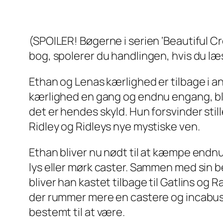
(SPOILER! Bøgerne i serien ‘Beautiful 
bog, spolerer du handlingen, hvis du læ
Ethan og Lenas kærlighed er tilbage i a
kærlighed en gang og endnu engang, bli
det er hendes skyld. Hun forsvinder sti
Ridley og Ridleys nye mystiske ven.
Ethan bliver nu nødt til at kæmpe endnu
lys eller mørk caster. Sammen med sin b
bliver han kastet tilbage til Gatlins o
der rummer mere en castere og incabusser
bestemt til at være.