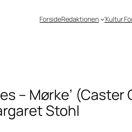
Forside
Redaktionen
‘Kultur F
es – Mørke’ (Caster 
rgaret Stohl