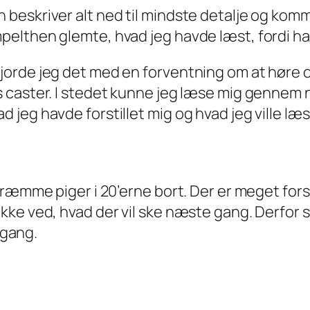
an beskriver alt ned til mindste detalje og k
mpelthen glemte, hvad jeg havde læst, fordi ha
, gjorde jeg det med en forventning om at hør
lys caster. I stedet kunne jeg læse mig genne
d jeg havde forstillet mig og hvad jeg ville læ
æmme piger i 20’erne bort. Der er meget forskel
kke ved, hvad der vil ske næste gang. Derfor
 gang.