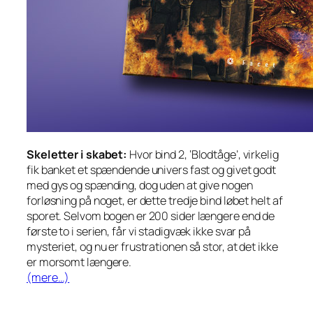
Skeletter i skabet:
Hvor bind 2, ‘Blodtåge’, virkelig
fik banket et spændende univers fast og givet godt
med gys og spænding, dog uden at give nogen
forløsning på noget, er dette tredje bind løbet helt af
sporet. Selvom bogen er 200 sider længere end de
første to i serien, får vi stadigvæk ikke svar på
mysteriet, og nu er frustrationen så stor, at det ikke
er morsomt længere.
(mere…)