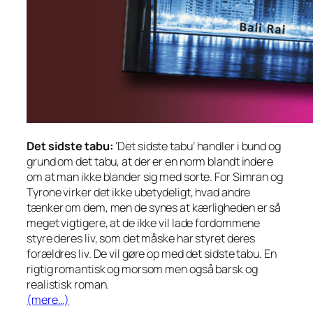
Det sidste tabu:
‘Det sidste tabu’ handler i bund og
grund om det tabu, at der er en norm blandt indere
om at man ikke blander sig med sorte. For Simran og
Tyrone virker det ikke ubetydeligt, hvad andre
tænker om dem, men de synes at kærligheden er så
meget vigtigere, at de ikke vil lade fordommene
styre deres liv, som det måske har styret deres
forældres liv. De vil gøre op med det sidste tabu. En
rigtig romantisk og morsom men også barsk og
realistisk roman.
(mere…)