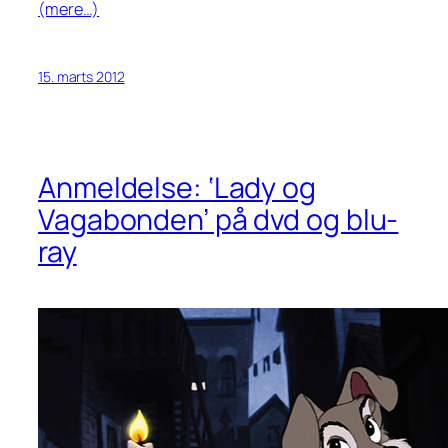
(mere…)
15. marts 2012
Anmeldelse: ‘Lady og
Vagabonden’ på dvd og blu-
ray