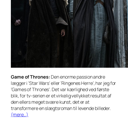
Game of Thrones:
Den enorme passion andre
lægger i ‘Star Wars’ eller ‘Ringenes Herre’, har jeg for
‘Games of Thrones’. Det var kærlighed ved første
blik, for tv-serien er et virkelig vellykket resultat af
den ellers meget svære kunst, det er at
transformere en slægtsroman til levende billeder.
(mere…)