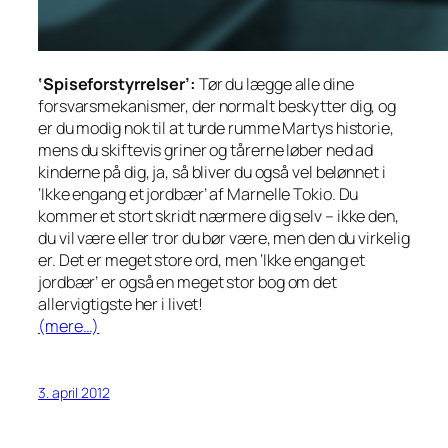
‘Spiseforstyrrelser’:
Tør du lægge alle dine
forsvarsmekanismer, der normalt beskytter dig, og
er du modig nok til at turde rumme Martys historie,
mens du skiftevis griner og tårerne løber ned ad
kinderne på dig, ja, så bliver du også vel belønnet i
‘Ikke engang et jordbær’ af Marnelle Tokio. Du
kommer et stort skridt nærmere dig selv – ikke den,
du vil være eller tror du bør være, men den du
virkelig
er. Det er meget store ord, men ‘Ikke engang et
jordbær’
er
også en meget stor bog om det
allervigtigste her i livet!
(mere…)
3. april 2012