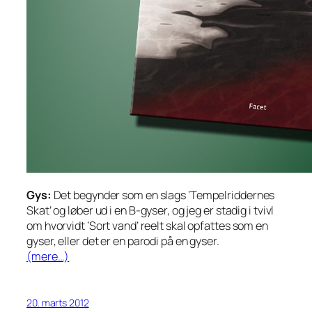
Gys:
Det begynder som en slags ‘Tempelriddernes
Skat’ og løber ud i en B-gyser, og jeg er stadig i tvivl
om hvorvidt ‘Sort vand’ reelt skal opfattes som en
gyser, eller det er en parodi på en gyser.
(mere…)
20. marts 2012