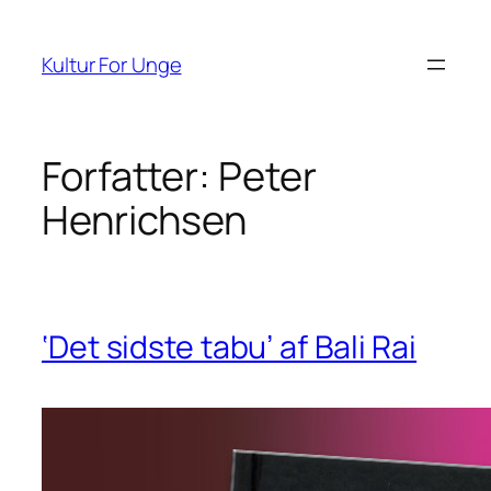
Spring
til
Kultur For Unge
indhold
Forfatter:
Peter
Henrichsen
‘Det sidste tabu’ af Bali Rai