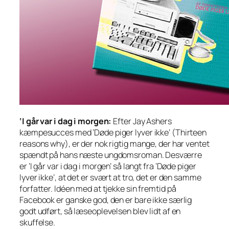
‘I går var i dag i morgen:
Efter Jay Ashers
kæmpesucces med ‘Døde piger lyver ikke’ (Thirteen
reasons why), er der nok rigtig mange, der har ventet
spændt på hans næste ungdomsroman. Desværre
er ‘I går var i dag i morgen’ så langt fra ‘Døde piger
lyver ikke’, at det er svært at tro, det er den samme
forfatter. Idéen med at tjekke sin fremtid på
Facebook er ganske god, den er bare ikke særlig
godt udført, så læseoplevelsen blev lidt af en
skuffelse.