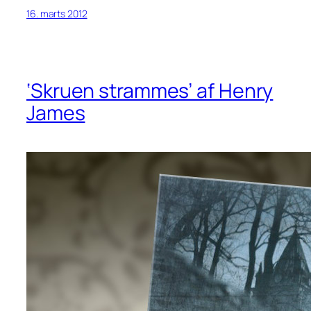
16. marts 2012
‘Skruen strammes’ af Henry
James