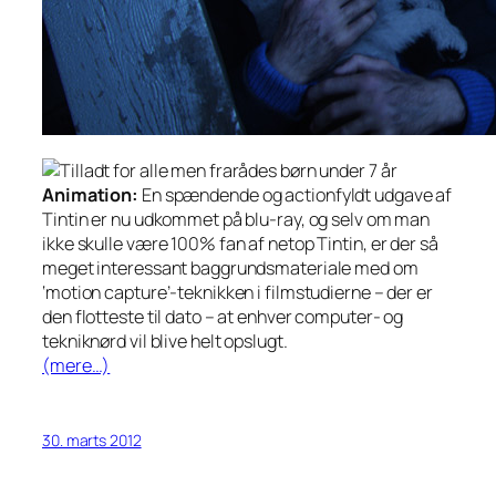
Animation:
En spændende og actionfyldt udgave af
Tintin er nu udkommet på blu-ray, og selv om man
ikke skulle være 100% fan af netop Tintin, er der så
meget interessant baggrundsmateriale med om
‘motion capture’-teknikken i filmstudierne – der er
den flotteste til dato – at enhver computer- og
tekniknørd vil blive helt opslugt.
(mere…)
30. marts 2012