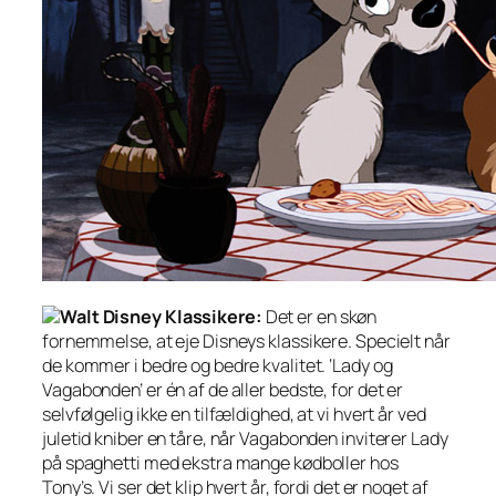
Walt Disney Klassikere:
Det er en skøn
fornemmelse, at eje Disneys klassikere. Specielt når
de kommer i bedre og bedre kvalitet. ‘Lady og
Vagabonden’ er én af de aller bedste, for det er
selvfølgelig ikke en tilfældighed, at vi hvert år ved
juletid kniber en tåre, når Vagabonden inviterer Lady
på spaghetti med ekstra mange kødboller hos
Tony’s. Vi ser det klip hvert år, fordi det er noget af