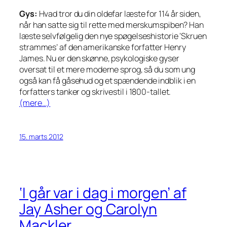
Gys:
Hvad tror du din oldefar læste for 114 år siden,
når han satte sig til rette med merskumspiben? Han
læste selvfølgelig den nye spøgelseshistorie ‘Skruen
strammes’ af den amerikanske forfatter Henry
James. Nu er den skønne, psykologiske gyser
oversat til et mere moderne sprog, så du som ung
også kan få gåsehud og et spændende indblik i en
forfatters tanker og skrivestil i 1800-tallet.
(mere…)
15. marts 2012
‘I går var i dag i morgen’ af
Jay Asher og Carolyn
Mackler