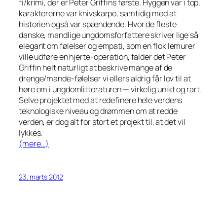
fi/krimi, der er Peter Griffins første. Hyggen var i top,
karaktererne var knivskarpe, samtidig med at
historien også var spændende. Hvor de fleste
danske, mandlige ungdomsforfattere skriver lige så
elegant om følelser og empati, som en flok lemurer
ville udføre en hjerte-operation, falder det Peter
Griffin helt naturligt at beskrive mange af de
drenge/mande-følelser vi ellers aldrig får lov til at
høre om i ungdomlitteraturen — virkelig unikt og rart.
Selve projektet med at redefinere hele verdens
teknologiske niveau og drømmen om at redde
verden, er dog alt for stort et projekt til, at det vil
lykkes.
(mere…)
23. marts 2012