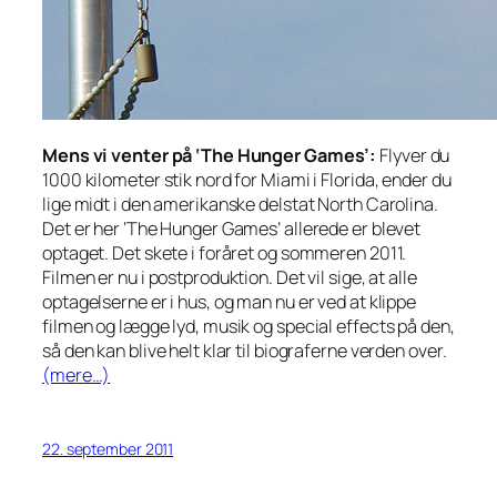
Mens vi venter på ‘The Hunger Games’:
Flyver du
1000 kilometer stik nord for Miami i Florida, ender du
lige midt i den amerikanske delstat North Carolina.
Det er her ‘The Hunger Games’ allerede er blevet
optaget. Det skete i foråret og sommeren 2011.
Filmen er nu i postproduktion. Det vil sige, at alle
optagelserne er i hus, og man nu er ved at klippe
filmen og lægge lyd, musik og special effects på den,
så den kan blive helt klar til biograferne verden over.
(mere…)
22. september 2011