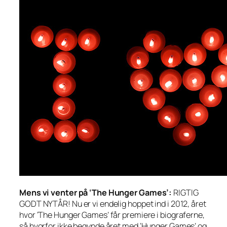
Mens vi venter på ‘The Hunger Games’:
RIGTIG
GODT NYTÅR! Nu er vi endelig hoppet ind i 2012, året
hvor ‘The Hunger Games’ får premiere i biograferne,
så hvorfor ikke begynde året med ‘Hunger Games’ og