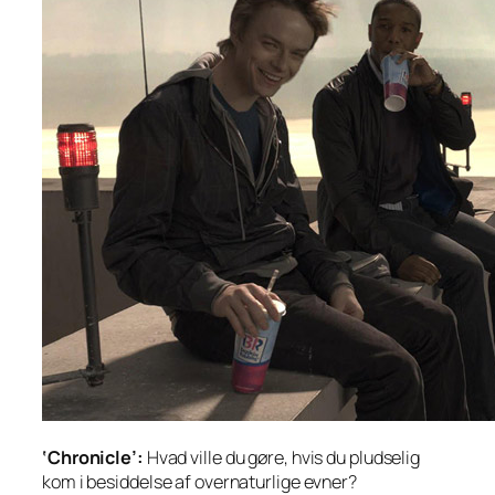
‘Chronicle’:
Hvad ville du gøre, hvis du pludselig
kom i besiddelse af overnaturlige evner?