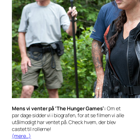
Mens vi venter på ‘The Hunger Games’:
Om et
par dage sidder vi i biografen, for at se filmen vi alle
utålmodigt har ventet på. Check hvem, der blev
castet til rollerne!
(mere…)