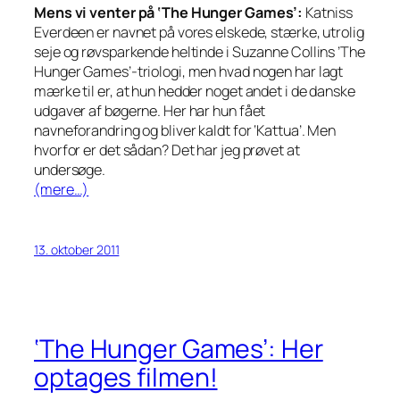
Mens vi venter på ‘The Hunger Games’:
Katniss
Everdeen er navnet på vores elskede, stærke, utrolig
seje og røvsparkende heltinde i Suzanne Collins ’The
Hunger Games’-triologi, men hvad nogen har lagt
mærke til er, at hun hedder noget andet i de danske
udgaver af bøgerne. Her har hun fået
navneforandring og bliver kaldt for ‘Kattua’. Men
hvorfor er det sådan? Det har jeg prøvet at
undersøge.
(mere…)
13. oktober 2011
‘The Hunger Games’: Her
optages filmen!