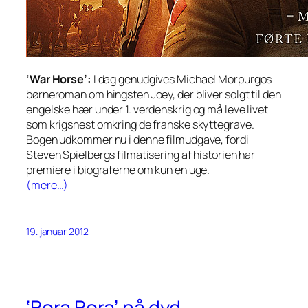
‘War Horse’:
I dag genudgives Michael Morpurgos
børneroman om hingsten Joey, der bliver solgt til den
engelske hær under 1. verdenskrig og må leve livet
som krigshest omkring de franske skyttegrave.
Bogen udkommer nu i denne filmudgave, fordi
Steven Spielbergs filmatisering af historien har
premiere i biograferne om kun en uge.
(mere…)
19. januar 2012
‘Bora Bora’ på dvd