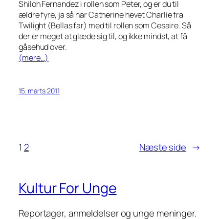
Shiloh Fernandez i rollen som Peter, og er du til
ældre fyre, ja så har Catherine hevet Charlie fra
Twilight (Bellas far) med til rollen som Cesaire. Så
der er meget at glæde sig til, og ikke mindst, at få
gåsehud over.
(mere…)
15. marts 2011
1
2
Næste side
→
Kultur For Unge
Reportager, anmeldelser og unge meninger.