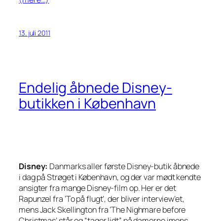
13. juli 2011
Endelig åbnede Disney-
butikken i København
Disney:
Danmarks aller første Disney-butik åbnede
i dag på Strøget i København, og der var mødt kendte
ansigter fra mange Disney-film op. Her er det
Rapunzel fra ‘To på flugt’, der bliver interview’et,
mens Jack Skellington fra ‘The Nighmare before
Christmas’ står og “tager lidt” på damerne imens.