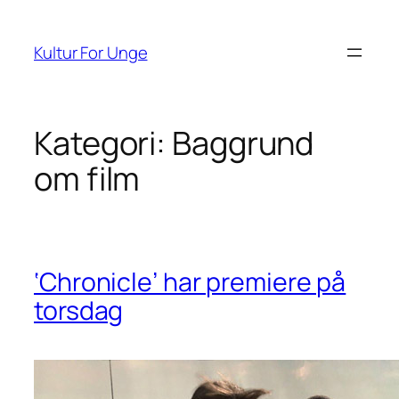
Spring
til
Kultur For Unge
indhold
Kategori:
Baggrund
om film
‘Chronicle’ har premiere på
torsdag