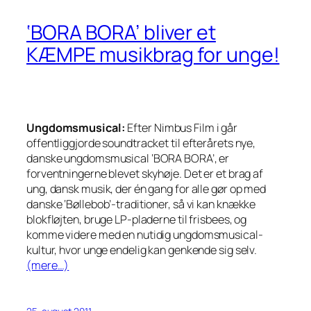
‘BORA BORA’ bliver et
KÆMPE musikbrag for unge!
Ungdomsmusical:
Efter Nimbus Film i går
offentliggjorde soundtracket til efterårets nye,
danske ungdomsmusical ‘BORA BORA’, er
forventningerne blevet skyhøje. Det er et brag af
ung, dansk musik, der én gang for alle gør op med
danske ‘Bøllebob’-traditioner, så vi kan knække
blokfløjten, bruge LP-pladerne til frisbees, og
komme videre med en nutidig ungdomsmusical-
kultur, hvor unge endelig kan genkende sig selv.
(mere…)