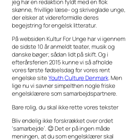
jeg har en redaktion fyldt med en flok
skønne, frivillige læse- og skriveglade unge,
der elsker at videreformidle deres
begejstring for engelsk litteratur.
På websiden Kultur For Unge har vi igennem
de sidste 10 år anmeldt teater, musik og
danske bøger; sådan lidt på skift. Og i
efterårsferien 2015 kunne vi så afholde
vores første fødselsdag for vores rent
engelske site
Youth Culture Denmark
. Men
lige nu vi savner simpelthen nogle friske
engelsklærere som samarbejdspartnere.
Bare rolig, du skal ikke rette vores tekster
Bliv endelig ikke forskrækket over ordet
‘samarbejde’. 😉 Det er på ingen måde
meningen, at
du
som engelsklærer skal