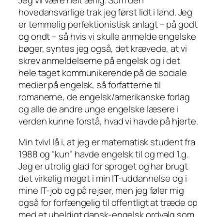
hovedansvarlige trak jeg først lidt i land. Jeg
er temmelig perfektionistisk anlagt – på godt
og ondt – så hvis vi skulle anmelde engelske
bøger, syntes jeg også, det krævede, at vi
skrev anmeldelserne på engelsk og i det
hele taget kommunikerende på de sociale
medier på engelsk, så forfatterne til
romanerne, de engelsk/amerikanske forlag
og alle de andre unge engelske læsere i
verden kunne forstå, hvad vi havde på hjerte.
Min tvivl lå i, at jeg er matematisk student fra
1988 og “kun” havde engelsk til og med 1.g.
Jeg er utrolig glad for sproget og har brugt
det virkelig meget i min IT-uddannelse og i
mine IT-job og på rejser, men jeg føler mig
også
for
forfængelig til offentligt at træde op
med et uheldigt dansk-engelsk ordvalg som