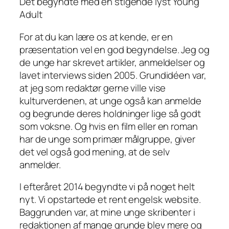
Det begyndte med en stigende lyst Young
Adult
For at du kan lære os at kende, er en
præsentation vel en god begyndelse. Jeg og
de unge har skrevet artikler, anmeldelser og
lavet interviews siden 2005. Grundidéen var,
at jeg som redaktør gerne ville vise
kulturverdenen, at unge også kan anmelde
og begrunde deres holdninger lige så godt
som voksne. Og hvis en film eller en roman
har de unge som primær målgruppe, giver
det vel også god mening, at de selv
anmelder.
I efteråret 2014 begyndte vi på noget helt
nyt. Vi opstartede et
rent engelsk
website.
Baggrunden var, at mine unge skribenter i
redaktionen af mange grunde blev mere og