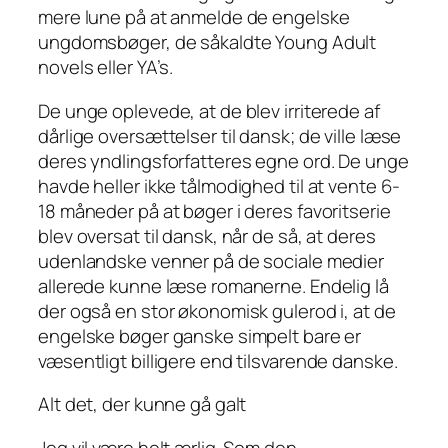
mere lune på at anmelde de engelske
ungdomsbøger, de såkaldte Young Adult
novels eller YA’s.
De unge oplevede, at de blev irriterede af
dårlige oversættelser til dansk; de ville læse
deres yndlingsforfatteres
egne
ord. De unge
havde heller ikke tålmodighed til at vente 6-
18 måneder på at bøger i deres favoritserie
blev oversat til dansk, når de så, at deres
udenlandske venner på de sociale medier
allerede kunne læse romanerne. Endelig lå
der også en stor økonomisk gulerod i, at de
engelske bøger ganske simpelt bare er
væsentligt billigere end tilsvarende danske.
Alt det, der kunne gå galt
Jeg vil være helt ærlig. Som den