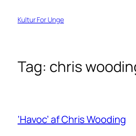
Spring
til
Kultur For Unge
indhold
Tag:
chris woodin
‘Havoc’ af Chris Wooding