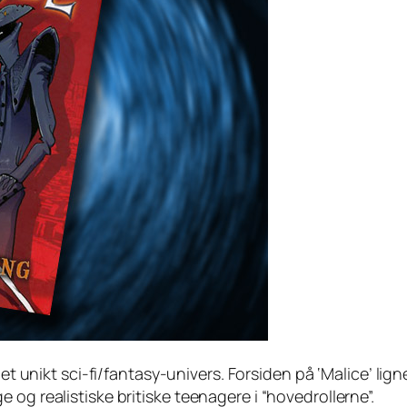
 et unikt sci-fi/fantasy-univers. Forsiden på ‘Malice’ lig
og realistiske britiske teenagere i “hovedrollerne”.