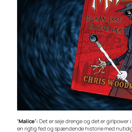
‘Malice’:
Det er seje drenge og det er girlpower i
en rigtig fed og spændende historie med nutidige 