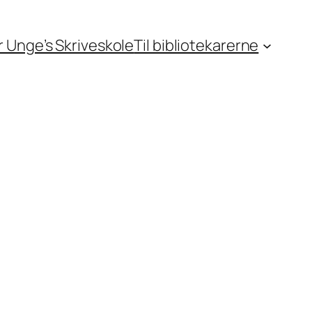
or Unge’s Skriveskole
Til bibliotekarerne