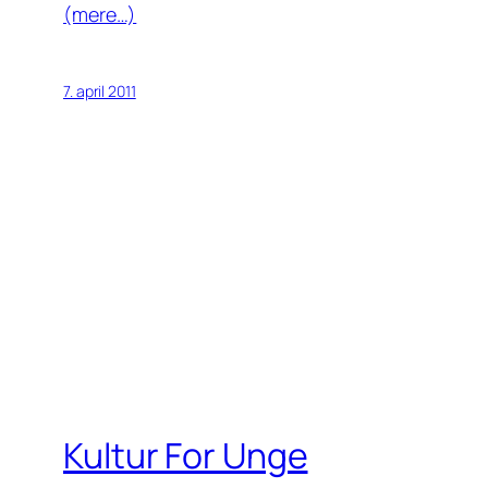
(mere…)
7. april 2011
Kultur For Unge