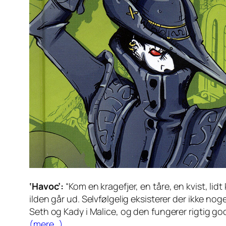
‘Havoc’:
“Kom en kragefjer, en tåre, en kvist, lidt
ilden går ud. Selvfølgelig eksisterer der ikke noge
Seth og Kady i Malice, og den fungerer rigtig god
(mere…)