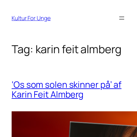
Spring
til
Kultur For Unge
indhold
Tag:
karin feit almberg
‘Os som solen skinner på’ af
Karin Feit Almberg