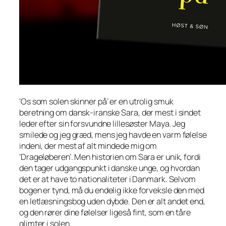
‘Os som solen skinner på’ er en utrolig smuk
beretning om dansk-iranske Sara, der mest i sindet
leder efter sin forsvundne lillesøster Maya. Jeg
smilede og jeg græd, mens jeg havde en varm følelse
indeni, der mest af alt mindede mig om
‘Drageløberen’. Men historien om Sara er unik, fordi
den tager udgangspunkt i danske unge, og hvordan
det er at have to nationaliteter i Danmark. Selvom
bogen er tynd, må du endelig ikke forveksle den med
en letlæsningsbog uden dybde. Den er alt andet end,
og den rører dine følelser ligeså fint, som en tåre
glimter i solen.