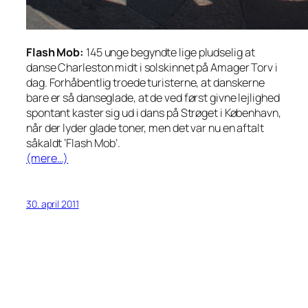
Flash Mob:
145 unge begyndte lige pludselig at
danse Charleston midt i solskinnet på Amager Torv i
dag. Forhåbentlig troede turisterne, at danskerne
bare er så danseglade, at de ved først givne lejlighed
spontant kaster sig ud i dans på Strøget i København,
når der lyder glade toner, men det var nu en aftalt
såkaldt ‘Flash Mob’.
(mere…)
30. april 2011