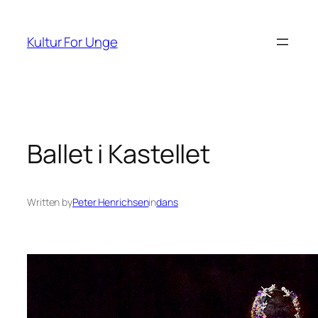
Spring
til
Kultur For Unge
indhold
Ballet i Kastellet
Written by
Peter Henrichsen
in
dans