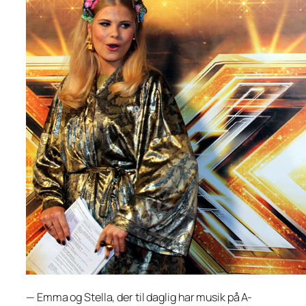
—
Emma og Stella, der til daglig har musik på A-