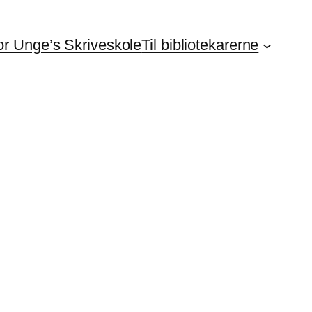
For Unge’s Skriveskole
Til bibliotekarerne