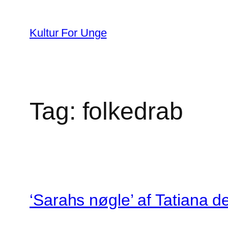
Spring
til
Kultur For Unge
indhold
Tag:
folkedrab
‘Sarahs nøgle’ af Tatiana 