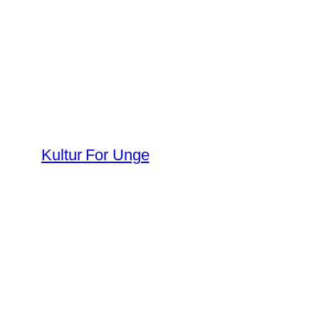
Spring
til
indhold
Kultur For Unge