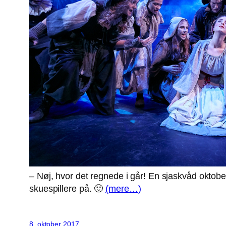
– Nøj, hvor det regnede i går! En sjaskvåd oktob
skuespillere på. 🙂
(mere…)
8. oktober 2017