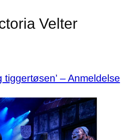
ctoria Velter
g tiggertøsen’ – Anmeldelse