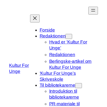
Spring
til
indhold
Forside
Redaktionen
Hvad er ‘Kultur For
Unge’
Redaktionen
Berlingske-artikel om
Kultur For
Kultur For Unge
Unge
‘Kultur For Unge’s
Skriveskole
Til bibliotekarerne
Introduktion til
bibliotekarerne
PR-materiale til