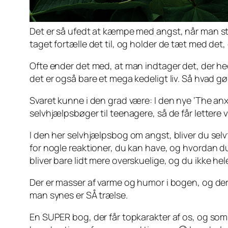
Det er så ufedt at kæmpe med angst, når man står 
taget fortælle det til, og holder de tæt med det,
Ofte ender det med, at man indtager det, der he
det er også bare et mega kedeligt liv. Så hvad 
Svaret kunne i den grad være: I den nye ‘The anxi
selvhjælpsbøger til teenagere, så de får lettere 
I den her selvhjælpsbog om angst, bliver du selvf
for nogle reaktioner, du kan have, og hvordan 
bliver
bare lidt
mere overskuelige, og du ikke hele ti
Der er masser af varme og humor i bogen, og der 
man synes er SÅ trælse.
En SUPER bog, der får topkarakter af os, og som