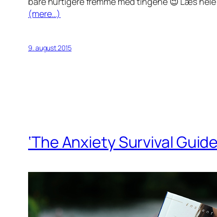
bare hurtigere fremme med tingene 😉 Læs hele 
(mere…)
9. august 2015
‘The Anxiety Survival Guid