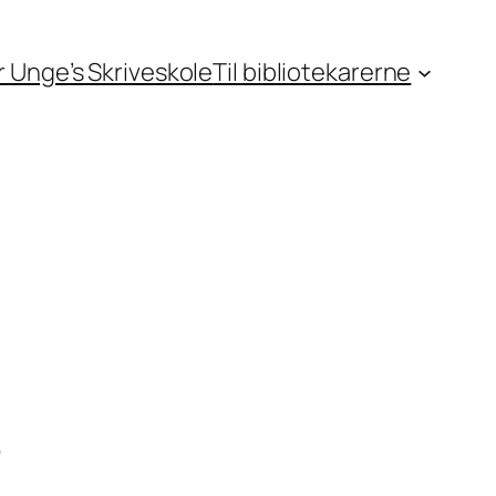
or Unge’s Skriveskole
Til bibliotekarerne
n