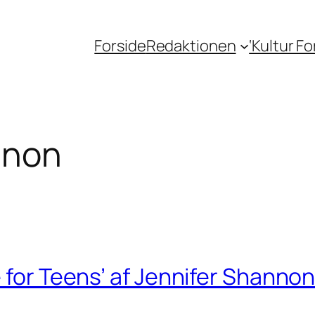
Forside
Redaktionen
‘Kultur F
nnon
e for Teens’ af Jennifer Shanno