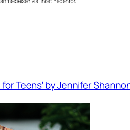
anmeldelsen via linket nedenfor.
e for Teens’ by Jennifer Shanno