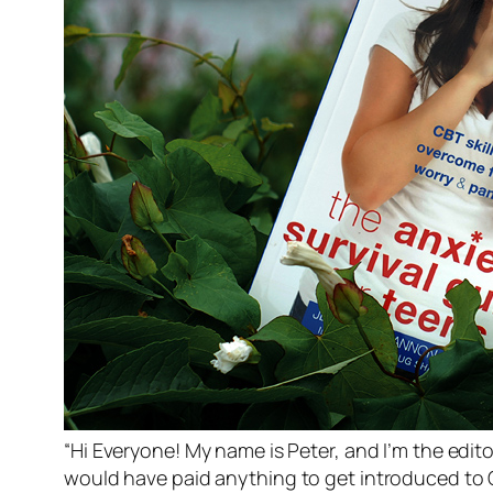
“Hi Everyone! My name is Peter, and I’m the edito
would have paid
anything
to get introduced to C