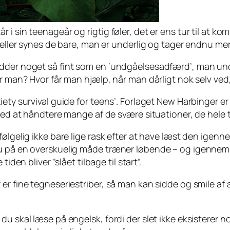
i sin teenageår og rigtig føler, det er ens tur til at ko
 eller synes de bare, man er underlig og tager endnu mer
dder noget så fint som en ‘undgåelsesadfærd’, man undg
gør man? Hvor får man hjælp, når man dårligt nok selv ve
ety survival guide for teens’. Forlaget New Harbinger er 
ved at håndtere mange af de svære situationer, de hele ti
ølgelig ikke bare lige rask efter at have læst den igenne
du på en overskuelig måde træner løbende – og igennem 
den bliver “slået tilbage til start”.
er fine tegneseriestriber, så man kan sidde og smile af 
 du skal læse på engelsk, fordi der slet ikke eksisterer