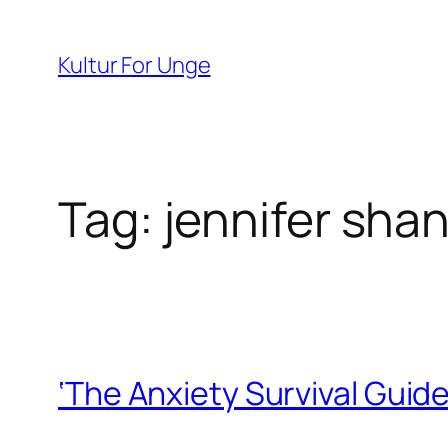
Spring
til
Kultur For Unge
indhold
Tag:
jennifer sha
‘The Anxiety Survival Guid