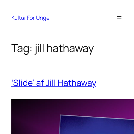
Spring
til
Kultur For Unge
indhold
Tag:
jill hathaway
‘Slide’ af Jill Hathaway