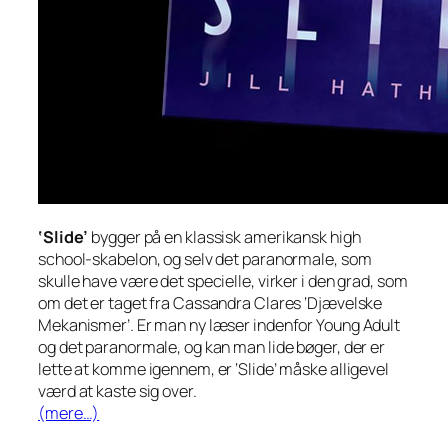
‘Slide’
bygger på en klassisk amerikansk high
school-skabelon, og selv det paranormale, som
skulle have være det specielle, virker i den grad, som
om det er taget fra Cassandra Clares ‘Djævelske
Mekanismer’. Er man ny læser indenfor Young Adult
og det paranormale, og kan man lide bøger, der er
lette at komme igennem, er ‘Slide’ måske alligevel
værd at kaste sig over.
(mere…)