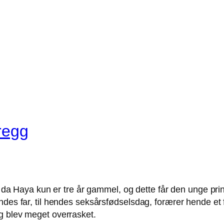
regg
, da Haya kun er tre år gammel, og dette får den unge prinse
des far, til hendes seksårsfødselsdag, forærer hende et føl
g blev meget overrasket.