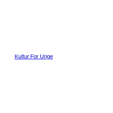
Spring
til
indhold
Kultur For Unge