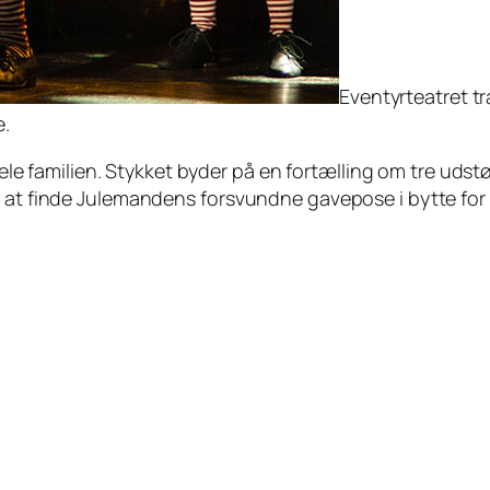
Eventyrteatret t
e.
 hele familien. Stykket byder på en fortælling om tre uds
e at finde Julemandens forsvundne gavepose i bytte for 