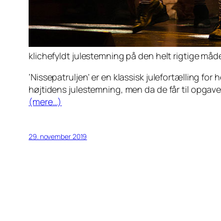
klichefyldt julestemning på den helt rigtige måd
‘Nissepatruljen’ er en klassisk julefortælling for
højtidens julestemning, men da de får til opgav
(mere…)
29. november 2019