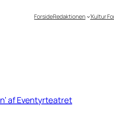
Forside
Redaktionen
‘Kultur F
n’ af Eventyrteatret