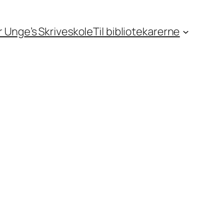
or Unge’s Skriveskole
Til bibliotekarerne