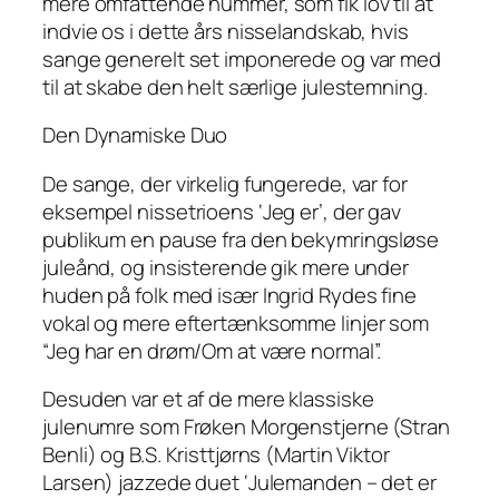
mere omfattende nummer, som fik lov til at
indvie os i dette års nisselandskab, hvis
sange generelt set imponerede og var med
til at skabe den helt særlige julestemning.
Den Dynamiske Duo
De sange, der virkelig fungerede, var for
eksempel nissetrioens ‘Jeg er’, der gav
publikum en pause fra den bekymringsløse
juleånd, og insisterende gik mere under
huden på folk med især Ingrid Rydes fine
vokal og mere eftertænksomme linjer som
“Jeg har en drøm/Om at være normal”.
Desuden var et af de mere klassiske
julenumre som Frøken Morgenstjerne (Stran
Benli) og B.S. Kristtjørns (Martin Viktor
Larsen) jazzede duet ‘Julemanden – det er