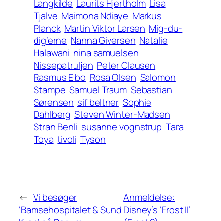
Langkilde
Laurits Hjertholm
Lisa
Tjalve
Maimona Ndiaye
Markus
Planck
Martin Viktor Larsen
Mig-du-
dig’erne
Nanna Giversen
Natalie
Halawani
nina samuelsen
Nissepatruljen
Peter Clausen
Rasmus Elbo
Rosa Olsen
Salomon
Stampe
Samuel Traum
Sebastian
Sørensen
sif beltner
Sophie
Dahlberg
Steven Winter-Madsen
Stran Benli
susanne vognstrup
Tara
Toya
tivoli
Tyson
←
Vi besøger
Anmeldelse:
‘Bamsehospitalet & Sund
Disney’s ‘Frost II’