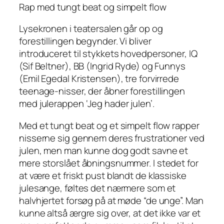
Rap med tungt beat og simpelt flow
Lysekronen i teatersalen går op og
forestillingen begynder. Vi bliver
introduceret til stykkets hovedpersoner, IQ
(Sif Beltner), BB (Ingrid Ryde) og Funnys
(Emil Egedal Kristensen), tre forvirrede
teenage-nisser, der åbner forestillingen
med julerappen ‘Jeg hader julen’.
Med et tungt beat og et simpelt flow rapper
nisserne sig gennem deres frustrationer ved
julen, men man kunne dog godt savne et
mere storslået åbningsnummer. I stedet for
at være et friskt pust blandt de klassiske
julesange, føltes det nærmere som et
halvhjertet forsøg på at møde “de unge”. Man
kunne altså ærgre sig over, at det ikke var et