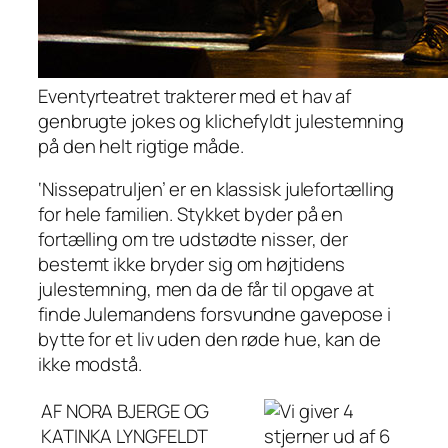
Eventyrteatret trakterer med et hav af
genbrugte jokes og klichefyldt julestemning
på den helt rigtige måde.
‘Nissepatruljen’ er en klassisk julefortælling
for hele familien. Stykket byder på en
fortælling om tre udstødte nisser, der
bestemt ikke bryder sig om højtidens
julestemning, men da de får til opgave at
finde Julemandens forsvundne gavepose i
bytte for et liv uden den røde hue, kan de
ikke modstå.
AF NORA BJERGE OG
KATINKA LYNGFELDT