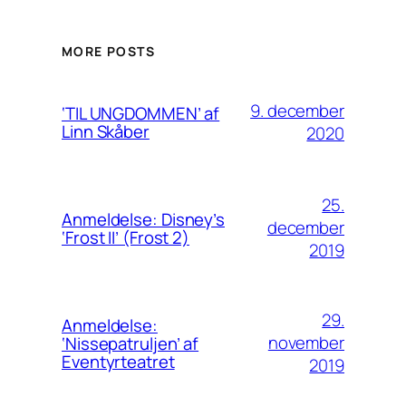
MORE POSTS
9. december
‘TIL UNGDOMMEN’ af
Linn Skåber
2020
25.
Anmeldelse: Disney’s
december
‘Frost II’ (Frost 2)
2019
29.
Anmeldelse:
november
‘Nissepatruljen’ af
Eventyrteatret
2019