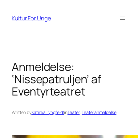
Spring
til
Kultur For Unge
indhold
Anmeldelse:
‘Nissepatruljen’ af
Eventyrteatret
Written by
Katinka Lyngfeldt
in
Teater
, 
Teateranmeldelse