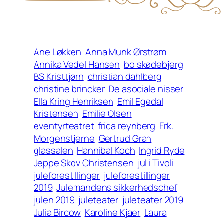
Ane Løkken
Anna Munk Ørstrøm
Annika Vedel Hansen
bo skødebjerg
BS Kristtjørn
christian dahlberg
christine brincker
De asociale nisser
Ella Kring Henriksen
Emil Egedal
Kristensen
Emilie Olsen
eventyrteatret
frida reynberg
Frk.
Morgenstjerne
Gertrud Gran
glassalen
Hannibal Koch
Ingrid Ryde
Jeppe Skov Christensen
jul i Tivoli
juleforestillinger
juleforestillinger
2019
Julemandens sikkerhedschef
julen 2019
juleteater
juleteater 2019
Julia Bircow
Karoline Kjaer
Laura