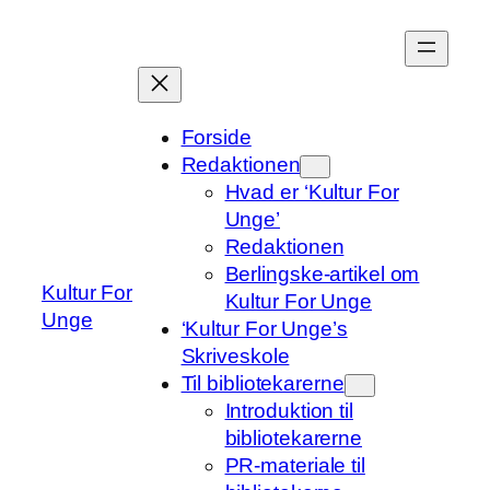
Spring
til
indhold
Forside
Redaktionen
Hvad er ‘Kultur For
Unge’
Redaktionen
Berlingske-artikel om
Kultur For
Kultur For Unge
Unge
‘Kultur For Unge’s
Skriveskole
Til bibliotekarerne
Introduktion til
bibliotekarerne
PR-materiale til