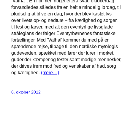
’Valhal’. En flot men noget efterårsvåd oktoberdag
forvandledes således fra en helt almindelig lørdag, til
pludselig at blive en dag, hvor der blev kastet lys
over livets op- og nedture – fra kærlighed og sorger,
til fest og farver, med alt den eventyrlige livsglade
stråleglans der følger Eventyrbørnenes fantastiske
fortællinger. Med ’Valhal’ kommer du med på en
spændende rejse, tilbage til den nordiske mytologis
gudeverden, spækket med farer der lurer i mørket,
guder der kæmper og fester samt modige mennesker,
der drives frem mod fred og venskaber af had, sorg
og kærlighed.
(mere…)
6. oktober 2012