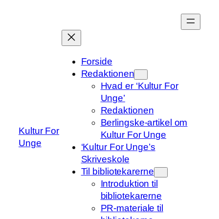
Spring
til
indhold
Forside
Redaktionen
Hvad er ‘Kultur For
Unge’
Redaktionen
Berlingske-artikel om
Kultur For
Kultur For Unge
Unge
‘Kultur For Unge’s
Skriveskole
Til bibliotekarerne
Introduktion til
bibliotekarerne
PR-materiale til