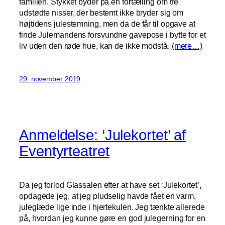
familien. Stykket byder på en fortælling om tre
udstødte nisser, der bestemt ikke bryder sig om
højtidens julestemning, men da de får til opgave at
finde Julemandens forsvundne gavepose i bytte for et
liv uden den røde hue, kan de ikke modstå.
(mere…)
29. november 2019
Anmeldelse: ‘Julekortet’ af
Eventyrteatret
Da jeg forlod Glassalen efter at have set ‘Julekortet’,
opdagede jeg, at jeg pludselig havde fået en varm,
juleglæde lige inde i hjertekulen. Jeg tænkte allerede
på, hvordan jeg kunne gøre en god julegerning for en