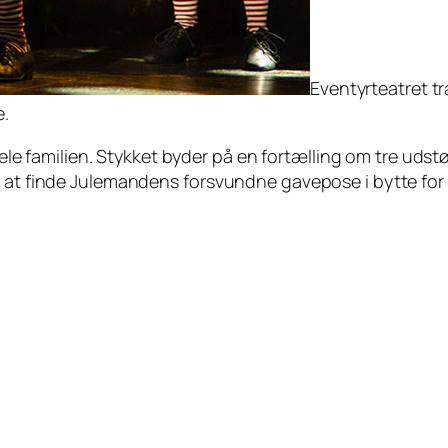
Eventyrteatret t
e.
 hele familien. Stykket byder på en fortælling om tre uds
e at finde Julemandens forsvundne gavepose i bytte for 