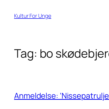
Spring
til
Kultur For Unge
indhold
Tag:
bo skødebje
Anmeldelse: ‘Nissepatrulje