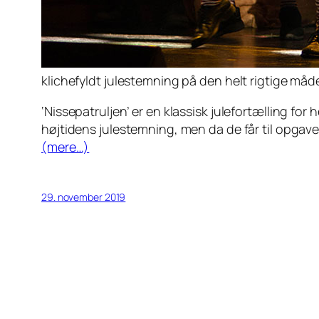
klichefyldt julestemning på den helt rigtige måd
‘Nissepatruljen’ er en klassisk julefortælling for
højtidens julestemning, men da de får til opgav
(mere…)
29. november 2019