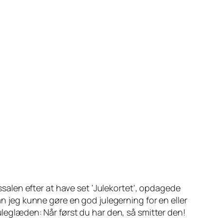
ssalen efter at have set ‘Julekortet’, opdagede
an jeg kunne gøre en god julegerning for en eller
uleglæden: Når først du har den, så smitter den!