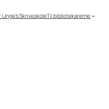
or Unge’s Skriveskole
Til bibliotekarerne