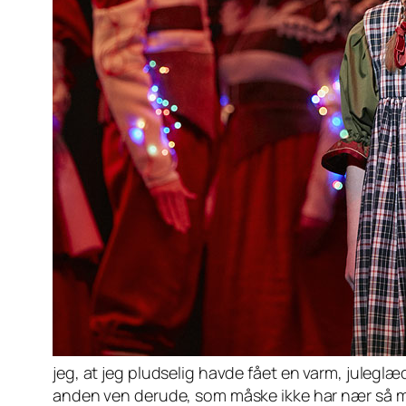
jeg, at jeg pludselig havde fået en varm, juleglæ
anden ven derude, som måske ikke har nær så mege