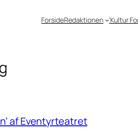
Forside
Redaktionen
‘Kultur F
rg
n’ af Eventyrteatret