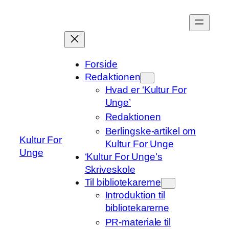
Spring
til
indhold
Forside
Redaktionen
Hvad er ‘Kultur For
Unge’
Redaktionen
Berlingske-artikel om
Kultur For
Kultur For Unge
Unge
‘Kultur For Unge’s
Skriveskole
Til bibliotekarerne
Introduktion til
bibliotekarerne
PR-materiale til