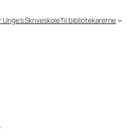
or Unge’s Skriveskole
Til bibliotekarerne
n