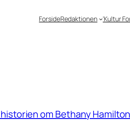
Forside
Redaktionen
‘Kultur F
– historien om Bethany Hamilto