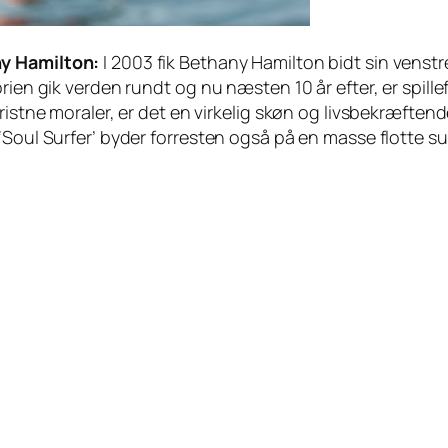
y Hamilton:
I 2003 fik Bethany Hamilton bidt sin venst
orien gik verden rundt og nu næsten 10 år efter, er spill
ristne moraler, er det en virkelig skøn og livsbekræften
‘Soul Surfer’ byder forresten også på en masse flotte s