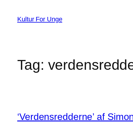
Spring
til
Kultur For Unge
indhold
Tag:
verdensredd
‘Verdensredderne’ af Simo