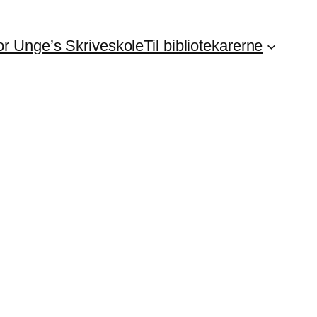
For Unge’s Skriveskole
Til bibliotekarerne