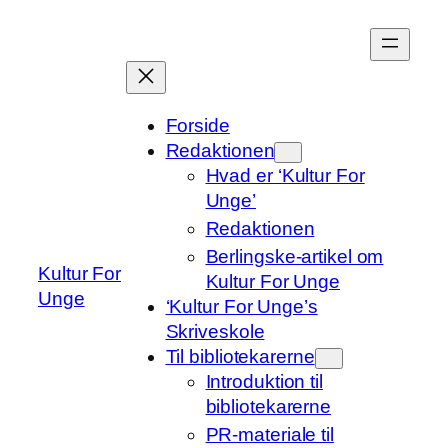
Spring
til
indhold
Forside
Redaktionen
Hvad er ‘Kultur For
Unge’
Redaktionen
Berlingske-artikel om
Kultur For
Kultur For Unge
Unge
‘Kultur For Unge’s
Skriveskole
Til bibliotekarerne
Introduktion til
bibliotekarerne
PR-materiale til