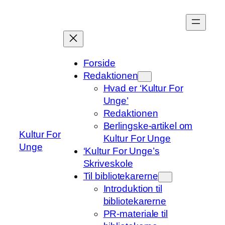
Spring
til
indhold
Forside
Redaktionen
Hvad er ‘Kultur For
Unge’
Redaktionen
Berlingske-artikel om
Kultur For
Kultur For Unge
Unge
‘Kultur For Unge’s
Skriveskole
Til bibliotekarerne
Introduktion til
bibliotekarerne
PR-materiale til