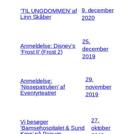
9. december
‘TIL UNGDOMMEN’ af
Linn Skåber
2020
25.
Anmeldelse: Disney’s
december
‘Frost II’ (Frost 2)
2019
29.
Anmeldelse:
‘Nissepatruljen’ af
november
Eventyrteatret
2019
27.
Vi besøger
‘Bamsehospitalet & Sund
oktober
Krop’ på Panum