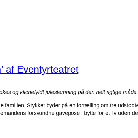
’ af Eventyrteatret
okes og klichefyldt julestemning på den helt rigtige måde
hele familien. Stykket byder på en fortælling om tre udstød
Julemandens forsvundne gavepose i bytte for et liv uden 