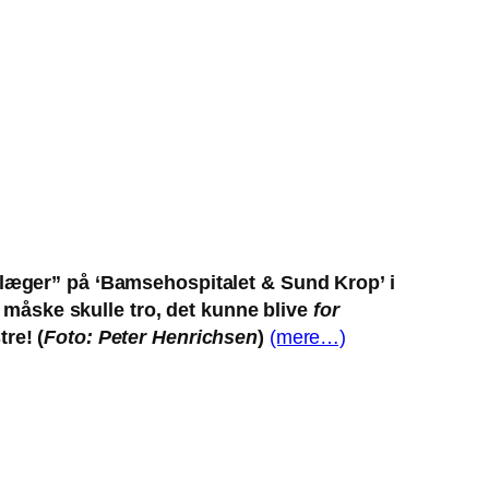
mselæger” på ‘Bamsehospitalet & Sund Krop’ i
 måske skulle tro, det kunne blive
for
re! (
Foto: Peter Henrichsen
)
(mere…)