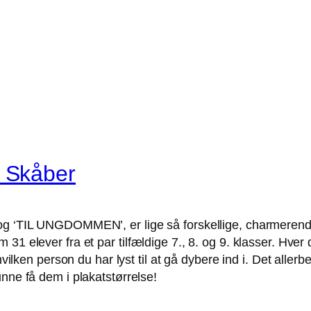
 Skåber
bog ‘TIL UNGDOMMEN’, er lige så forskellige, charmerend
1 elever fra et par tilfældige 7., 8. og 9. klasser. Hver di
hvilken person du har lyst til at gå dybere ind i. Det aller
nne få dem i plakatstørrelse!