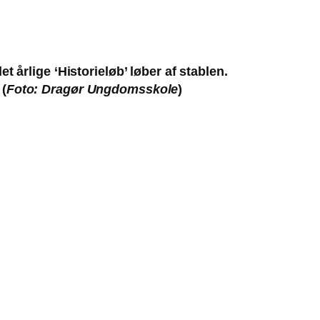
t årlige ‘Historieløb’ løber af stablen.
 (
Foto: Dragør Ungdomsskole
)