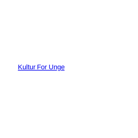
Spring
til
indhold
Kultur For Unge