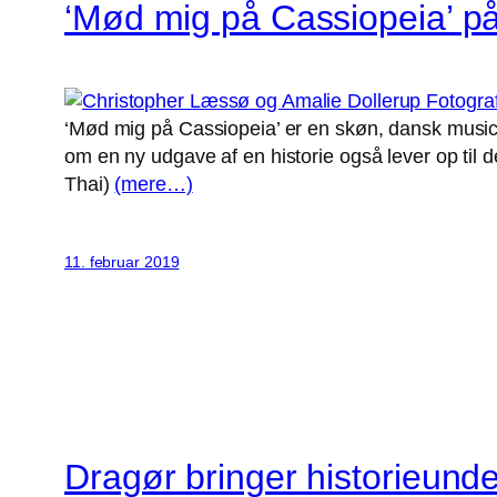
‘Mød mig på Cassiopeia’ på
‘Mød mig på Cassiopeia’ er en skøn, dansk musical
om en ny udgave af en historie også lever op til 
Thai)
(mere…)
11. februar 2019
Dragør bringer historieunder