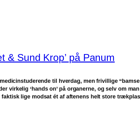
et & Sund Krop’ på Panum
egge medicinstuderende til hverdag, men frivillige “ba
nder virkelig ‘hands on’ på organerne, og selv om man
 faktisk lige modsat ét af aftenens helt store trækplast