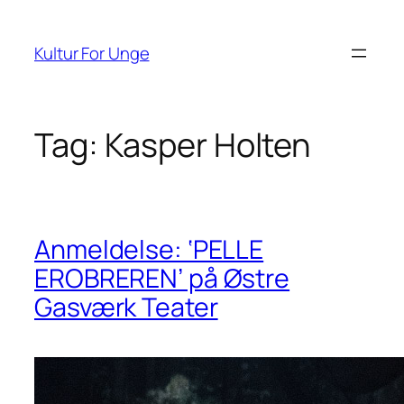
Spring
til
Kultur For Unge
indhold
Tag:
Kasper Holten
Anmeldelse: ‘PELLE
EROBREREN’ på Østre
Gasværk Teater