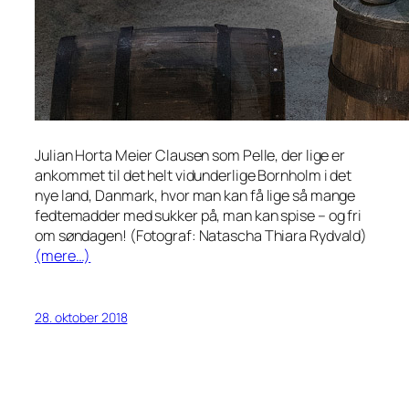
Julian Horta Meier Clausen som Pelle, der lige er
ankommet til det helt vidunderlige Bornholm i det
nye land, Danmark, hvor man kan få
lige så mange
fedtemadder med sukker på, man kan spise – og fri
om søndagen! (Fotograf: Natascha Thiara Rydvald)
(mere…)
28. oktober 2018