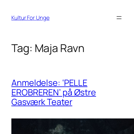
Spring
til
Kultur For Unge
indhold
Tag:
Maja Ravn
Anmeldelse: ‘PELLE
EROBREREN’ på Østre
Gasværk Teater