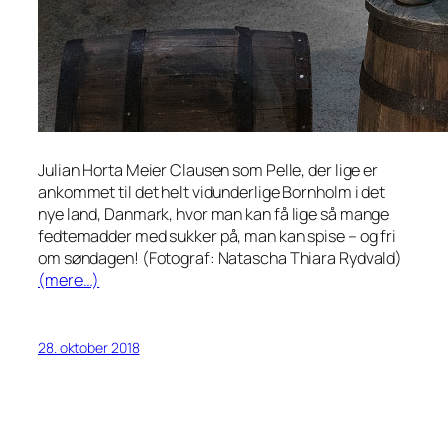
Julian Horta Meier Clausen som Pelle, der lige er
ankommet til det helt vidunderlige Bornholm i det
nye land, Danmark, hvor man kan få
lige så mange
fedtemadder med sukker på, man kan spise – og fri
om søndagen! (Fotograf: Natascha Thiara Rydvald)
(mere…)
28. oktober 2018