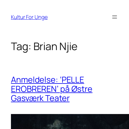
Spring
til
Kultur For Unge
indhold
Tag:
Brian Njie
Anmeldelse: ‘PELLE
EROBREREN’ på Østre
Gasværk Teater