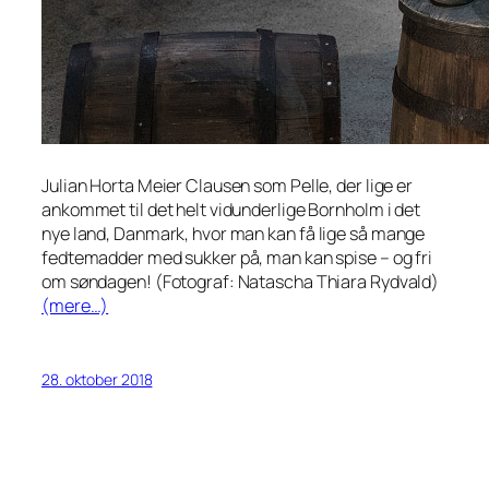
Julian Horta Meier Clausen som Pelle, der lige er
ankommet til det helt vidunderlige Bornholm i det
nye land, Danmark, hvor man kan få
lige så mange
fedtemadder med sukker på, man kan spise – og fri
om søndagen! (Fotograf: Natascha Thiara Rydvald)
(mere…)
28. oktober 2018