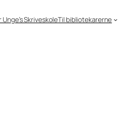
or Unge’s Skriveskole
Til bibliotekarerne