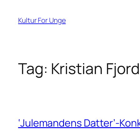
Spring
til
Kultur For Unge
indhold
Tag:
Kristian Fjord
‘Julemandens Datter’-Kon