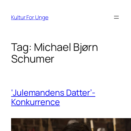
Spring
til
Kultur For Unge
indhold
Tag:
Michael Bjørn
Schumer
‘Julemandens Datter’-
Konkurrence