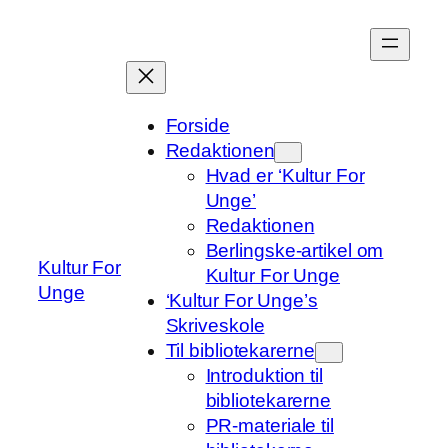
Spring
til
indhold
Forside
Redaktionen
Hvad er ‘Kultur For
Unge’
Redaktionen
Berlingske-artikel om
Kultur For
Kultur For Unge
Unge
‘Kultur For Unge’s
Skriveskole
Til bibliotekarerne
Introduktion til
bibliotekarerne
PR-materiale til