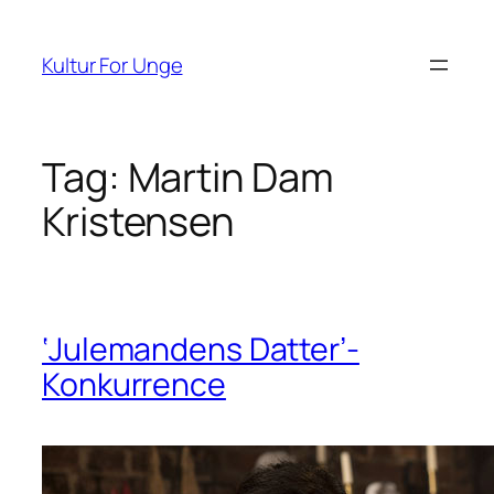
Spring
til
Kultur For Unge
indhold
Tag:
Martin Dam
Kristensen
‘Julemandens Datter’-
Konkurrence