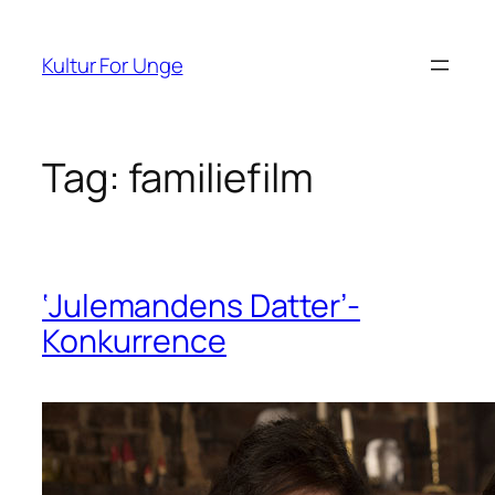
Spring
til
Kultur For Unge
indhold
Tag:
familiefilm
‘Julemandens Datter’-
Konkurrence