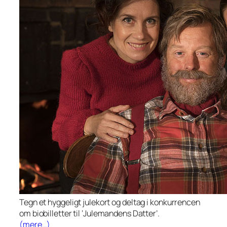
Tegn et hyggeligt julekort og deltag i konkurrencen
om biobilletter til ‘Julemandens Datter’.
(mere…)