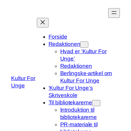
Spring
til
indhold
Forside
Redaktionen
Hvad er ‘Kultur For
Unge’
Redaktionen
Berlingske-artikel om
Kultur For
Kultur For Unge
Unge
‘Kultur For Unge’s
Skriveskole
Til bibliotekarerne
Introduktion til
bibliotekarerne
PR-materiale til