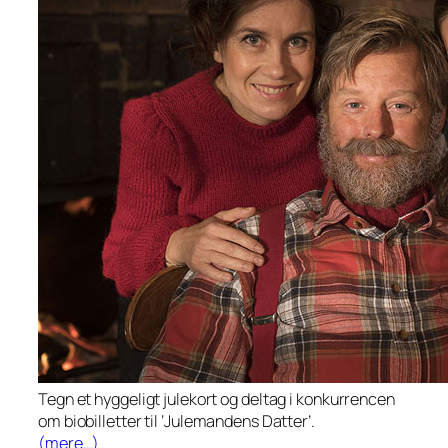
Tegn et hyggeligt julekort og deltag i konkurrencen
om biobilletter til ‘Julemandens Datter’.
(mere…)