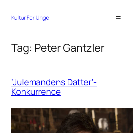
Spring
til
Kultur For Unge
indhold
Tag:
Peter Gantzler
‘Julemandens Datter’-
Konkurrence