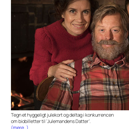
Tegn et hyggeligt julekort og deltag i konkurrencen
om biobilletter til ‘Julemandens Datter’.
(mere…)