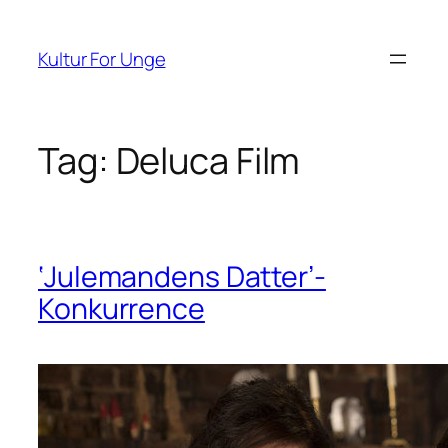
Spring
til
Kultur For Unge
indhold
Tag:
Deluca Film
‘Julemandens Datter’-
Konkurrence