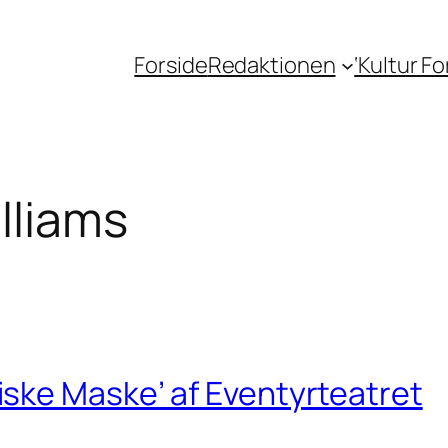
Forside
Redaktionen
‘Kultur F
lliams
ske Maske’ af Eventyrteatret