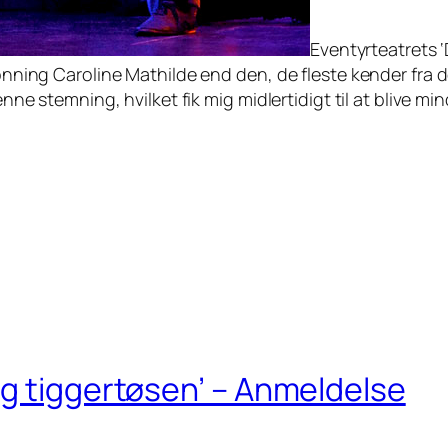
Eventyrteatrets 
ronning Caroline Mathilde end den, de fleste kender fra 
denne stemning, hvilket fik mig midlertidigt til at blive m
og tiggertøsen’ – Anmeldelse