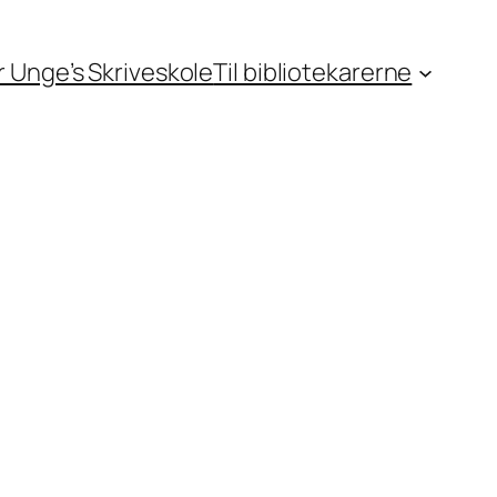
or Unge’s Skriveskole
Til bibliotekarerne