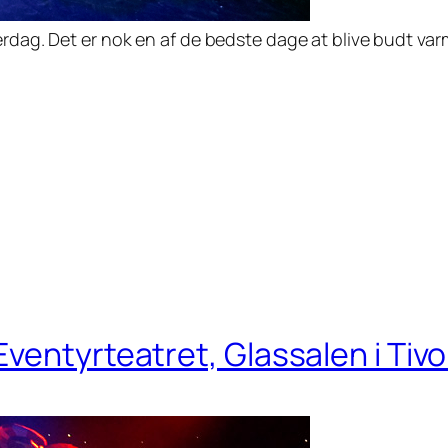
berdag. Det er nok en af de bedste dage at blive budt v
entyrteatret, Glassalen i Tivol