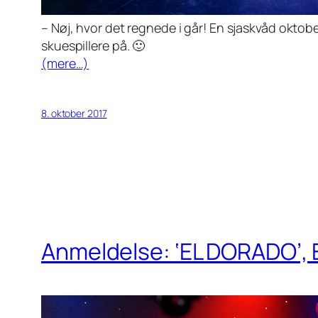
– Nøj, hvor det regnede i går! En sjaskvåd okto
skuespillere på. 🙂
(mere…)
8. oktober 2017
Anmeldelse: ‘EL DORADO’, Ev