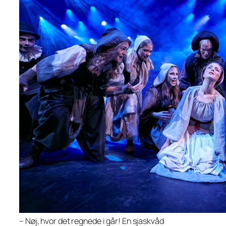
– Nøj, hvor det regnede i går! En sjaskvåd