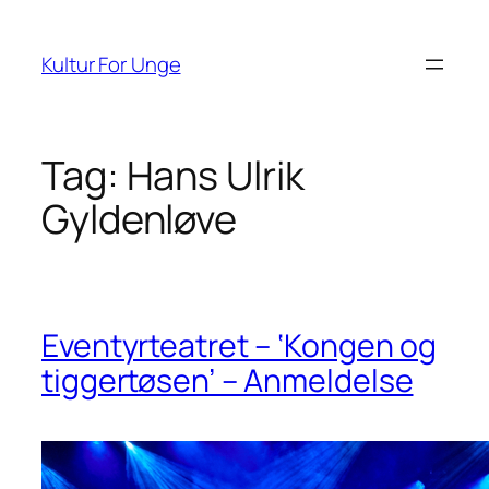
Spring
til
Kultur For Unge
indhold
Tag:
Hans Ulrik
Gyldenløve
Eventyrteatret – ‘Kongen og
tiggertøsen’ – Anmeldelse