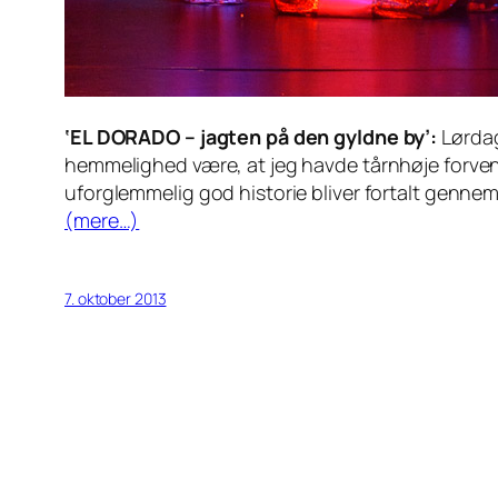
‘EL DORADO – jagten på den gyldne by’:
Lørdag
hemmelighed være, at jeg havde tårnhøje forvent
uforglemmelig god historie bliver fortalt genne
(mere…)
7. oktober 2013