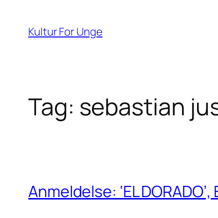
Spring
til
Kultur For Unge
indhold
Tag:
sebastian ju
Anmeldelse: ‘EL DORADO’, Ev