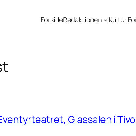
Forside
Redaktionen
‘Kultur F
st
entyrteatret, Glassalen i Tivol