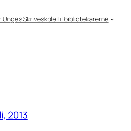
or Unge’s Skriveskole
Til bibliotekarerne
i, 2013