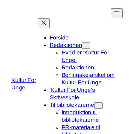
Spring
til
indhold
Forside
Redaktionen
Hvad er ‘Kultur For
Unge’
Redaktionen
Berlingske-artikel om
Kultur For
Kultur For Unge
Unge
‘Kultur For Unge’s
Skriveskole
Til bibliotekarerne
Introduktion til
bibliotekarerne
PR-materiale til