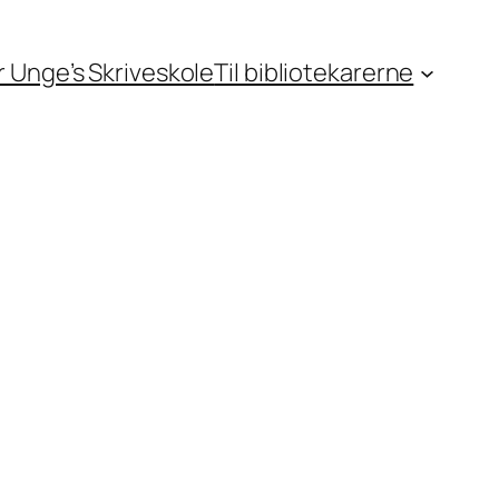
or Unge’s Skriveskole
Til bibliotekarerne