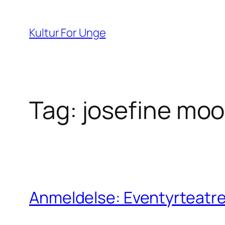
Spring
til
Kultur For Unge
indhold
Tag:
josefine mo
Anmeldelse: Eventyrteatret