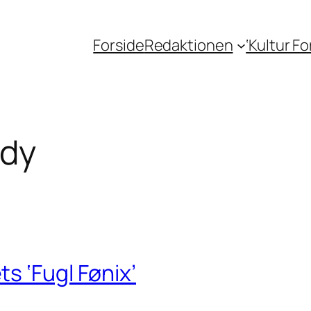
Forside
Redaktionen
‘Kultur F
ody
s ‘Fugl Fønix’