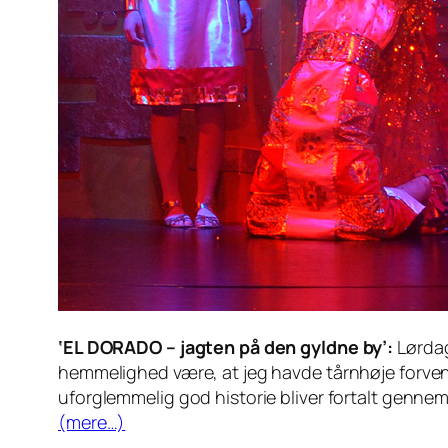
‘EL DORADO – jagten på den gyldne by’:
Lørdag
hemmelighed være, at jeg havde tårnhøje forvent
uforglemmelig god historie bliver fortalt genne
(mere…)