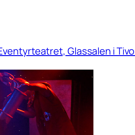
entyrteatret, Glassalen i Tivol