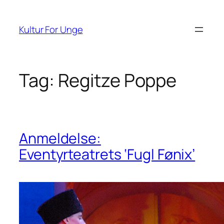
Spring
til
Kultur For Unge
indhold
Tag:
Regitze Poppe
Anmeldelse:
Eventyrteatrets ‘Fugl Fønix’