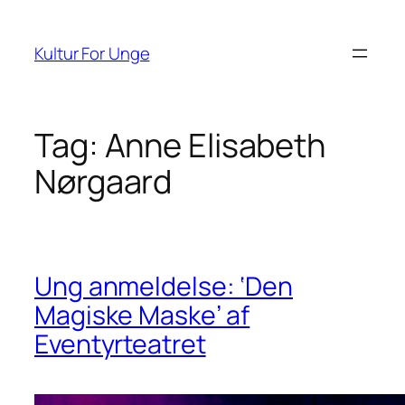
Spring
til
Kultur For Unge
indhold
Tag:
Anne Elisabeth
Nørgaard
Ung anmeldelse: ‘Den
Magiske Maske’ af
Eventyrteatret