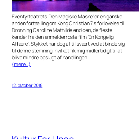
Eventyrteatrets ‘Den Magiske Maske’ er en ganske
anden fortælling om Kong Christian 7.s forlovelse til
Dronning Caroline Mathilde end den, de fleste
kender fra den anmelderroste film ‘En Kongelig
Affære’. Stykket har dog af til svært ved at binde sig
til denne stemning, hvilket fik mig midlertidigt til at
blive mindre opslugt af handlingen.
(mere…)
12. oktober 2018