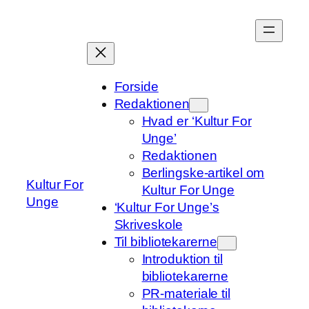
Spring
til
indhold
Forside
Redaktionen
Hvad er ‘Kultur For
Unge’
Redaktionen
Berlingske-artikel om
Kultur For
Kultur For Unge
Unge
‘Kultur For Unge’s
Skriveskole
Til bibliotekarerne
Introduktion til
bibliotekarerne
PR-materiale til